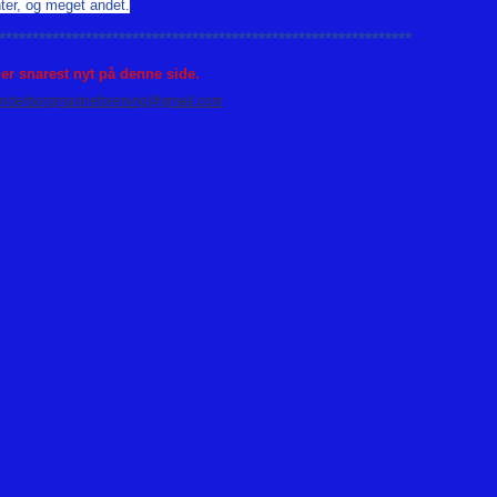
ter, og meget andet.
**************************************************************
 snarest nyt på denne side.
nderborgmarineforening@gmail.com