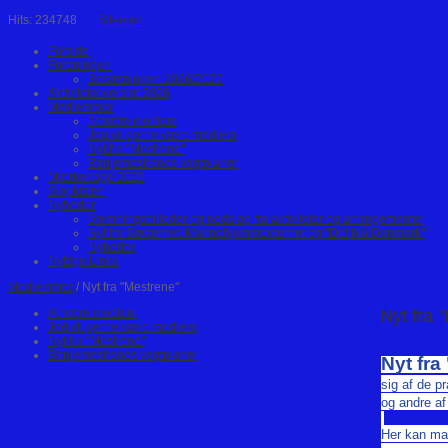
Hits: 234748
Sitemap
Forside
Foreningen
Besætningen 2026/2027
Aktivitetsoversigt 2026
Medlemmer
At være medlem
Jeg vil gerne være medlem
Nyt fra "Mestrene"
Banjemestrenes vagtplaner
Mærkedage 2026
Slopkisten
Nyheder
Stemningsbilleder og nedslag fra aktiviteter og arrangementer
Nyt fra Søværnet, Marinehjemmeværnet og "Det blå Danmark"
Nyheder
Nyttige Links
Medlemmer
/ Nyt fra "Mestrene"
At være medlem
Nyt fra 
Jeg vil gerne være medlem
Nyt fra "Mestrene"
Banjemestrenes vagtplaner
Nyt fra
sig af de p
og andre af
Her kan man