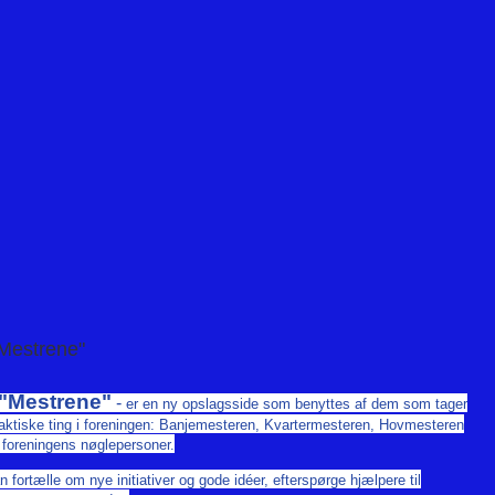
"Mestrene"
 "Mestrene"
-
er en ny opslagsside som benyttes af dem som tager
raktiske ting i foreningen: Banjemesteren, Kvartermesteren, Hovmesteren
 foreningens nøglepersoner.
 fortælle om nye initiativer og gode idéer, efterspørge hjælpere til