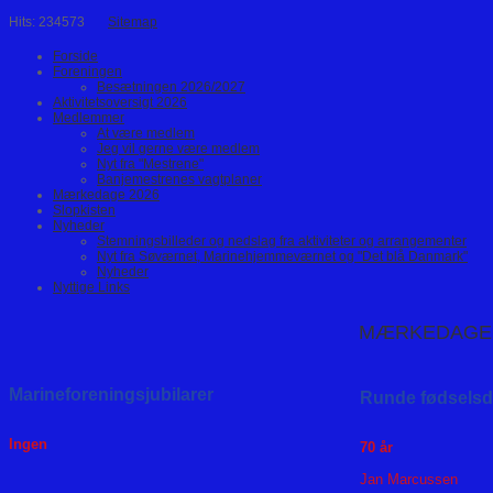
Hits: 234573
Sitemap
Forside
Foreningen
Besætningen 2026/2027
Aktivitetsoversigt 2026
Medlemmer
At være medlem
Jeg vil gerne være medlem
Nyt fra "Mestrene"
Banjemestrenes vagtplaner
Mærkedage 2026
Slopkisten
Nyheder
Stemningsbilleder og nedslag fra aktiviteter og arrangementer
Nyt fra Søværnet, Marinehjemmeværnet og "Det blå Danmark"
Nyheder
Nyttige Links
MÆRKEDAGE 
Marineforeningsjubilarer
Runde fødsels
Ingen
70 år
Jan Marcussen