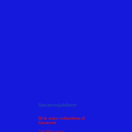
Søværnsjubilarer
50 år siden indkaldelse til
Søværnet
Jan Marcussen