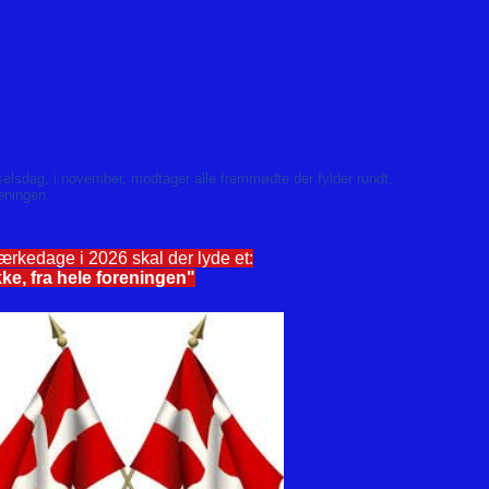
selsdag, i november, modtager alle fremmødte der fylder rundt,
reningen.
mærkedage i 2026 skal der lyde et:
ykke, fra hele foreningen"