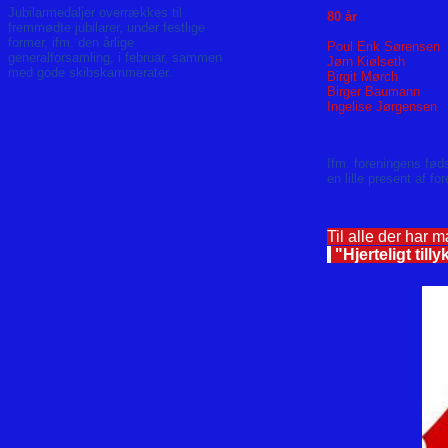
Jubilarmedaljer overrækkes til
80 år
fremmødte jubilarer, under festlige
former, ifm. den årlige
Poul Erik Sørensen
generalforsamling, i februar, sammen
Jørn Kiølseth
med gode skibskammerater.
Birgit Mørch
Birger Baumann
Ingelise Jørgensen
Ifm. foreningens fød
en lille present af fo
Til alle der har 
"Hjerteligt till