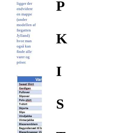
P
ligger der
endvidere
en mappe
(under
modellen af
fregatten
K
Jylland)
hvor man
også kan
finde alle
varer og
priser.
I
S