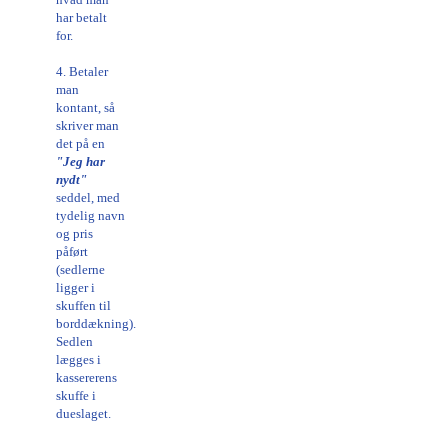
har betalt
for.
4. Betaler
man
kontant, så
skriver man
det på en
"Jeg har
nydt"
seddel, med
tydelig navn
og pris
påført
(sedlerne
ligger i
skuffen til
borddækning).
Sedlen
lægges i
kassererens
skuffe i
dueslaget.