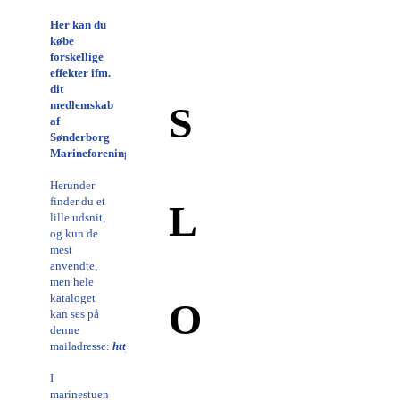
Her kan du
købe
forskellige
effekter ifm.
dit
medlemskab
S
af
Sønderborg
Marineforening.
Herunder
finder du et
L
lille udsnit,
og kun de
mest
anvendte,
men hele
kataloget
O
kan ses på
denne
mailadresse:
https://www.marineforeningen.dk/slopkisten/
I
marinestuen