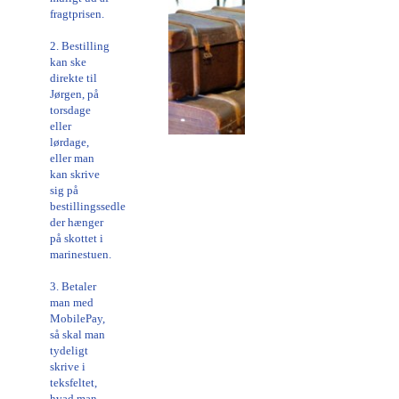
fragtprisen.
2. Bestilling
kan ske
direkte til
Jørgen, på
torsdage
eller
lørdage,
eller man
kan skrive
sig på
bestillingssedlen
der hænger
på skottet i
marinestuen.
3. Betaler
man med
MobilePay,
så skal man
tydeligt
skrive i
teksfeltet,
hvad man