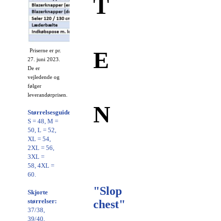
T
E
Priserne er pr.
27. juni 2023.
De er
vejledende og
følger
leverandørprisen.
N
Størrelsesguide
:
S = 48, M =
50, L = 52,
XL = 54,
2XL = 56,
3XL =
58, 4XL =
60.
"Slop
Skjorte
størrelser:
chest"
37/38,
39/40,