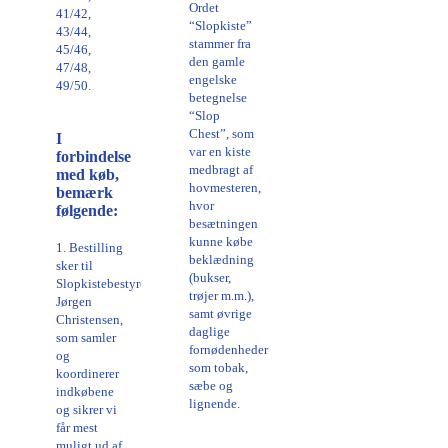
Ordet
41/42,
“Slopkiste”
43/44,
stammer fra
45/46,
den gamle
47/48,
engelske
49/50.
betegnelse
“Slop
Chest”, som
I
var en kiste
forbindelse
medbragt af
med køb,
hovmesteren,
bemærk
hvor
følgende:
besætningen
kunne købe
1. Bestilling
beklædning
sker til
(bukser,
Slopkistebestyrer
trøjer m.m.),
Jørgen
samt øvrige
Christensen,
daglige
som samler
fornødenheder
og
som tobak,
koordinerer
sæbe og
indkøbene
lignende.
og sikrer vi
får mest
muligt ud af