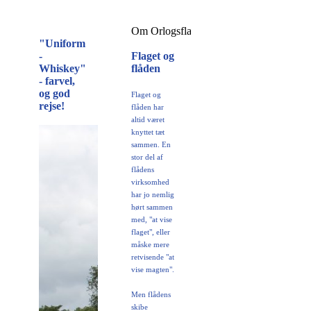
Om Orlogsflaget
"Uniform
-
Flaget og
Whiskey"
flåden
- farvel,
og god
Flaget og
rejse!
flåden har
altid været
knyttet tæt
sammen. En
stor del af
flådens
virksomhed
har jo nemlig
hørt sammen
med, "at vise
flaget", eller
måske mere
retvisende "at
vise magten".
Men flådens
skibe