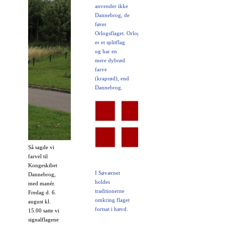
anvender ikke
Dannebrog, de
fører
Orlogsflaget. Orlogsflaget
er et splitflag
og har en
mere dybrød
farve
(kraprød), end
Dannebrog.
Så sagde vi
farvel til
Kongeskibet
I Søværnet
Dannebrog,
holdes
med manér.
traditionerne
Fredag d. 6.
omkring flaget
august kl.
fortsat i hævd.
15.00 satte vi
signalflagene