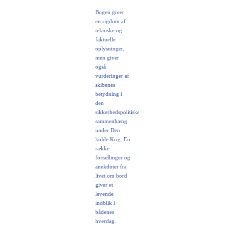
Bogen giver
en rigdom af
tekniske og
faktuelle
oplysninger,
men giver
også
vurderinger af
skibenes
betydning i
den
sikkerhedspolitiske
sammenhæng
under Den
kolde Krig. En
række
fortællinger og
anekdoter fra
livet om bord
giver et
levende
indblik i
bådenes
hverdag.