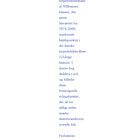
torpedomissilbåde
af Willemoes-
klassen, der
tjente
Søværnet fra
1974-2000,
markerede
højdepunktet i
det danske
torpedobådsvåbens
121årige
historie. I
denne bog
skildres i ord
og billeder
disse
fremragende
orlogsfartøjer,
der alt for
tidligt måtte
mærke
skærebrænderens
sviende bid.
Forfatterne