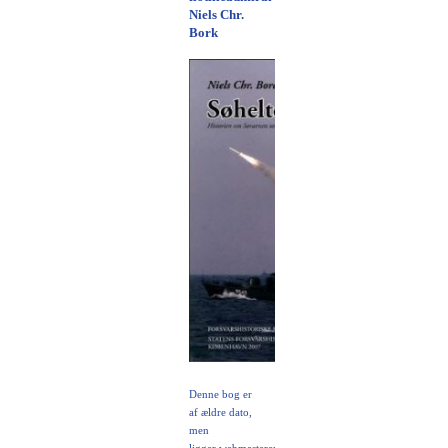
Niels Chr.
Bork
Denne bog er
af ældre dato,
men