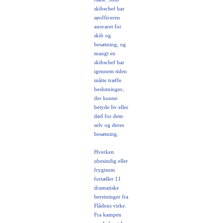
skibschef har
søofficeren
ansvaret for
skib og
besætning, og
mangt en
skibschef har
igennem tiden
måtte træffe
beslutninger,
der kunne
betyde liv eller
død for dem
selv og deres
besætning.
Hverken
ubesindig eller
frygtsom
fortæller 11
dramatiske
beretninger fra
Flådens virke.
Fra kampen