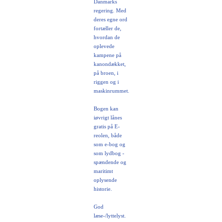
Danmarks
regering. Med
deres egne ord
fortæller de,
hvordan de
oplevede
kampene på
kanondækket,
på broen, i
riggen og i
maskinrummet.
Bogen kan
iøvrigt lånes
gratis på E-
reolen, både
som e-bog og
som lydbog -
spændende og
maritimt
oplysende
historie.
God
læse-/lyttelyst.