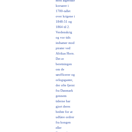
mod algeriske
korsarer i
1700-tallet
over krigene i
1848-51 og
1864 til 2.
Verdenskrig
og vor tids
indsatser mod
pirater ved
Afrikas Horn.
Det er
beretningen
om de
søofficerer og
orlogsgaster,
der ofte fjernt
fra Danmark
gennem
tiderne har
gjort deres
bedste for at
udføre ordrer
fra kongen
eller