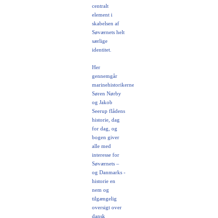
centralt
element i
skabelsen af
Søværnets helt
særlige
identitet.
Her
gennemgår
marinehistorikerne
Søren Nørby
og Jakob
Seerup flådens
historie, dag
for dag, og
bogen giver
alle med
interesse for
Søværnets –
og Danmarks -
historie en
nem og
tilgængelig
oversigt over
dansk