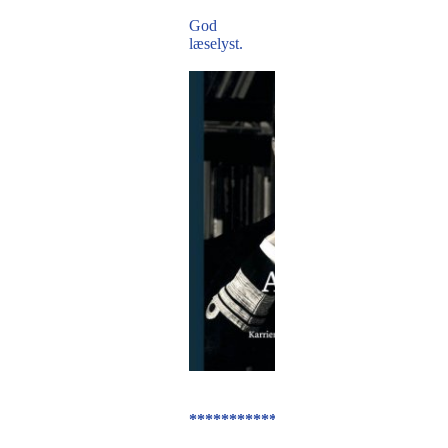
God
læselyst.
********************************