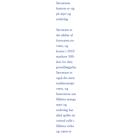
Søværnets
historie er rig
på sejre og
nederlag.
Søværnet er
det ældste af
forsvarets tre
værn, og
kunne i 2010
markere 500-
året for dets
grundlæggelse.
Søværnet er
også det mest
traditionsrige
værn, og
historierne om
flådens mange
sejre og
nederlag har
altid spillet en
central rolle i
flådens virke
og været et