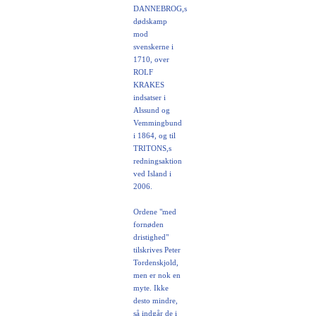
DANNEBROG,s
dødskamp
mod
svenskerne i
1710, over
ROLF
KRAKES
indsatser i
Alssund og
Vemmingbund
i 1864, og til
TRITONS,s
redningsaktion
ved Island i
2006.
Ordene "med
fornøden
dristighed"
tilskrives Peter
Tordenskjold,
men er nok en
myte. Ikke
desto mindre,
så indgår de i