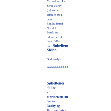
Marinehistoriker
Søren Nørby
(tv) ses her
sammen med
pens.
flotilleadmiral
Niels Chr.
Borck ifm.
udgivelsen af
deres fælles
Søheltenes
bo
g:
Skibe.
God læselyst
********************************
Søheltenes
skibe
af
marinehistoriker
Søren
Nørby og
flotilleadmiral