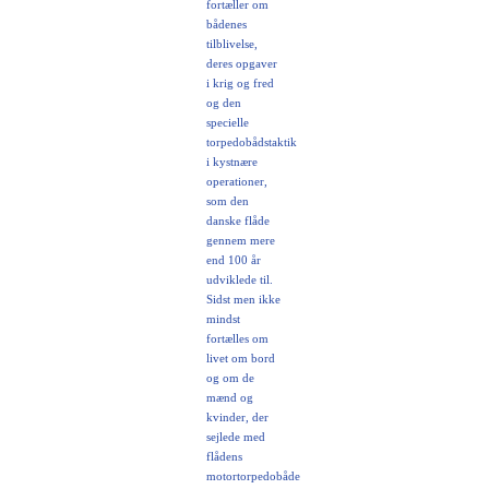
fortæller om
bådenes
tilblivelse,
deres opgaver
i krig og fred
og den
specielle
torpedobådstaktik
i kystnære
operationer,
som den
danske flåde
gennem mere
end 100 år
udviklede til.
Sidst men ikke
mindst
fortælles om
livet om bord
og om de
mænd og
kvinder, der
sejlede med
flådens
motortorpedobåde.