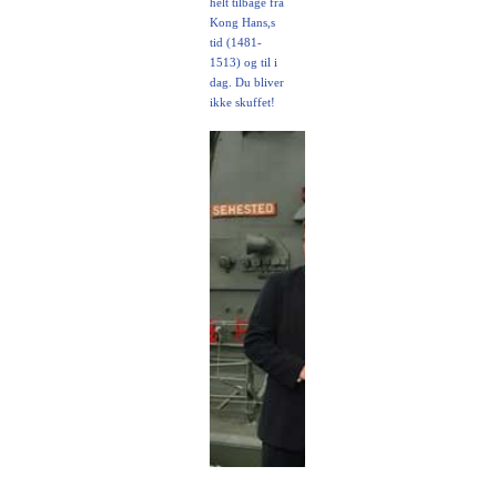
helt tilbage fra
Kong Hans,s
tid (1481-
1513) og til i
dag. Du bliver
ikke skuffet!