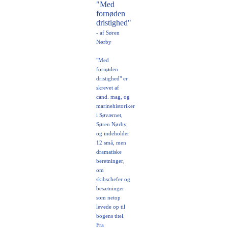
"Med
fornøden
dristighed"
- af Søren
Nørby
"Med
fornøden
dristighed" er
skrevet af
cand. mag, og
marinehistoriker
i Søværnet,
Søren Nørby,
og indeholder
12 små, men
dramatiske
beretninger,
om
skibschefer og
besætninger
som netop
levede op til
bogens titel.
Fra