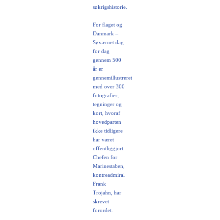
søkrigshistorie.
For flaget og
Danmark –
Søværnet dag
for dag
gennem 500
år er
gennemillustreret
med over 300
fotografier,
tegninger og
kort, hvoraf
hovedparten
ikke tidligere
har været
offentliggjort.
Chefen for
Marinestaben,
kontreadmiral
Frank
Trojahn, har
skrevet
forordet.