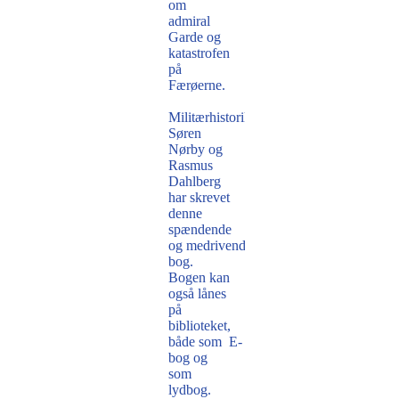
om
admiral
Garde og
katastrofen
på
Færøerne.
Militærhistorikerne
Søren
Nørby og
Rasmus
Dahlberg
har skrevet
denne
spændende
og medrivende
bog.
Bogen kan
også lånes
på
biblioteket,
både som E-
bog og
som
lydbog.