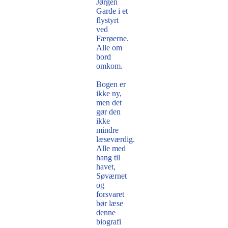
Jørgen
Garde i et
flystyrt
ved
Færøerne.
Alle om
bord
omkom.
Bogen er
ikke ny,
men det
gør den
ikke
mindre
læseværdig.
Alle med
hang til
havet,
Søværnet
og
forsvaret
bør læse
denne
biografi