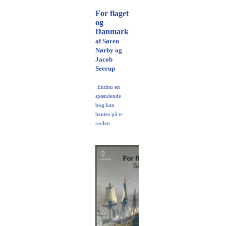
For flaget
og
Danmark
af Søren
Nørby og
Jacob
Seerup
Endnu en
spændende
bog kan
hentes på e-
reolen