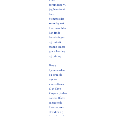
I den
forbindelse vil
jeg henvise til
hans
hjemmeside:
noerby.net
hvor man bl.a.
kan finde
henvisninger
og links til
mange timers
gratis læsning
og lytning.
Besøg
hjemmesiden
og brug de
mørke
vinteraftener
til at blive
klogere på den
danske flådes
spændende
historie, som
strækker sig