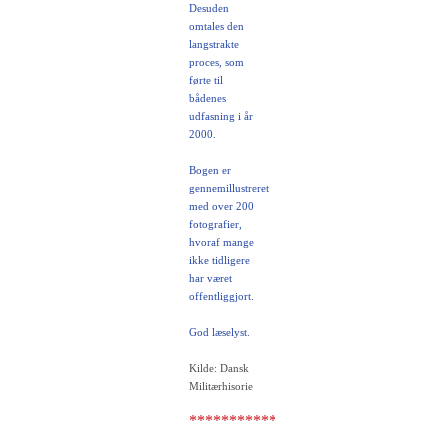
Desuden
omtales den
langstrakte
proces, som
førte til
bådenes
udfasning i år
2000.
Bogen er
gennemillustreret
med over 200
fotografier,
hvoraf mange
ikke tidligere
har været
offentliggjort.
God læselyst.
Kilde: Dansk
Militærhisorie
********************************