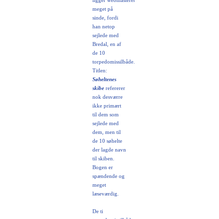
ligger webmasteren
meget på
sinde, fordi
han netop
sejlede med
Bredal, en af
de 10
torpedomissilbåde.
Titlen:
Søheltenes
skibe
refererer
nok desværre
ikke primært
til dem som
sejlede med
dem, men til
de 10 søhelte
der lagde navn
til skiben.
Bogen er
spændende og
meget
læseværdig.
De ti