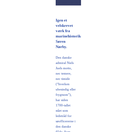
Igen et
velskrevet
værk fra
marinehistoriker,
Søren
Nørby.
Den danske
admiral Niels
Juels motto,
nec temere,
nec timide
(“hverken
ubesindig eller
frygtsom”),
har siden
1700-tallet
stået som
ledetråd for
søofficererne i
den danske
flåde. Som