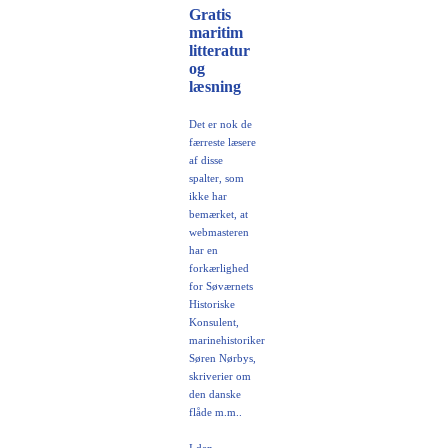
Gratis
maritim
litteratur
og
læsning
Det er nok de
færreste læsere
af disse
spalter, som
ikke har
bemærket, at
webmasteren
har en
forkærlighed
for Søværnets
Historiske
Konsulent,
marinehistoriker
Søren Nørbys,
skriverier om
den danske
flåde m.m..