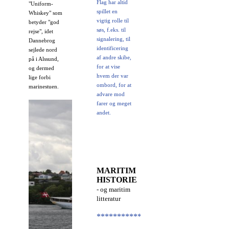
Flag har altid
"Uniform-
spillet en
Whiskey" som
vigtig rolle til
betyder "god
søs, f.eks. til
rejse", idet
signalering, til
Dannebrog
identificering
sejlede nord
af andre skibe,
på i Alssund,
for at vise
og dermed
hvem der var
lige forbi
ombord, for at
marinestuen.
advare mod
farer og meget
andet.
MARITIM
HISTORIE
- og maritim
litteratur
********************************