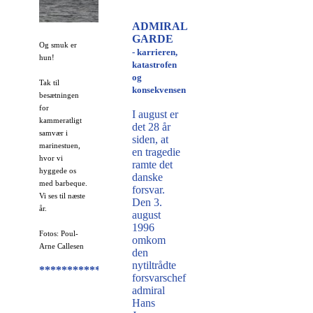
ADMIRAL
GARDE
Og smuk er
- karrieren,
hun!
katastrofen
og
Tak til
konsekvensen
besætningen
for
I august er
kammeratligt
det 28 år
samvær i
siden, at
marinestuen,
en tragedie
hvor vi
ramte det
hyggede os
danske
med barbeque.
forsvar.
Vi ses til næste
Den 3.
år.
august
1996
Fotos: Poul-
omkom
Arne Callesen
den
nytiltrådte
*************************************************
forsvarschef
admiral
Hans