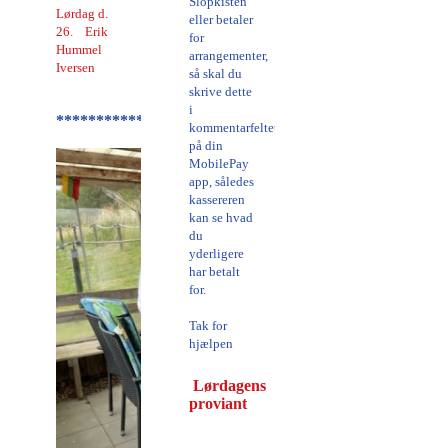
Slopkisten
Lørdag d.
eller betaler
26. Erik
for
Hummel
arrangementer,
Iversen
så skal du
skrive dette
i
*************************************************
kommentarfeltet
på din
MobilePay
app, således
kassereren
kan se hvad
du
yderligere
har betalt
for.
Tak for
hjælpen
Lørdagens
proviant