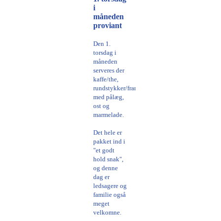
i
måneden
proviant
Den 1.
torsdag i
måneden
serveres der
kaffe/the,
rundstykker/franskbrød
med pålæg,
ost og
marmelade.
Det hele er
pakket ind i
"et godt
hold snak",
og denne
dag er
ledsagere og
familie også
meget
velkomne.