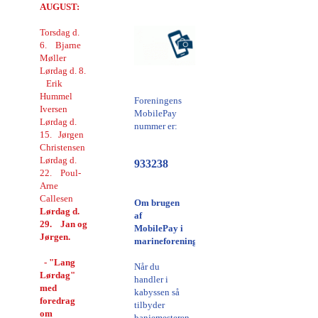
AUGUST:
Torsdag d.
6. Bjarne
Møller
Lørdag d. 8.
Erik
Hummel
Foreningens
Iversen
MobilePay
Lørdag d.
nummer er:
15. Jørgen
Christensen
Lørdag d.
933238
22. Poul-
Arne
Callesen
Om brugen
Lørdag d.
af
29. Jan og
MobilePay i
Jørgen.
marineforeningen:
- "Lang
Når du
Lørdag"
handler i
med
kabyssen så
foredrag
tilbyder
om
banjemesteren,