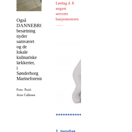
Lørdag d. 8.
august
serverer
banjemesteren
Også
........
DANNEBROG,s
besætning
nyder
samværet
og de
lokale
kulinariske
lækkerier,
i
Sønderborg
Marineforening.
Foto: Poul-
Arne Callesen
********************************
1. torsdag