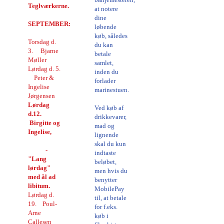
Teglværkerne.
at notere
dine
SEPTEMBER:
løbende
køb, således
Torsdag d.
du kan
3. Bjarne
betale
Møller
samlet,
Lørdag d. 5.
inden du
Peter &
forlader
Ingelise
marinestuen.
Jørgensen
Lørdag
Ved køb af
d.12.
drikkevarer,
Birgitte og
mad og
Ingelise,
lignende
skal du kun
-
indtaste
"Lang
beløbet,
lørdag"
men hvis du
med ål ad
benytter
libitum.
MobilePay
Lørdag d.
til, at betale
19. Poul-
for f.eks.
Arne
køb i
Callesen